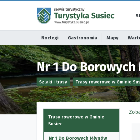
S
Noclegi
Gastronomia
Mapy
Warto
Nr 1 Do Borowych
Szlaki i trasy
Trasy rowerowe w Gminie Sus
Zoba
Trasy rowerowe w Gminie
Susiec
Nr 1 Do Borowych Młynów