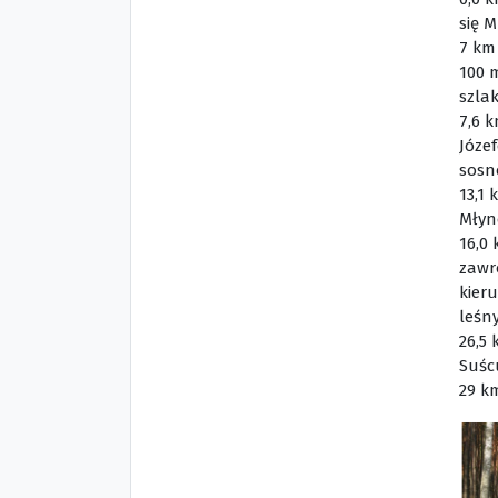
się 
7 km
100 
szla
7,6 
Józe
sosn
13,1 
Młyn
16,0
zawr
kier
leśny
26,5
Suśc
29 km