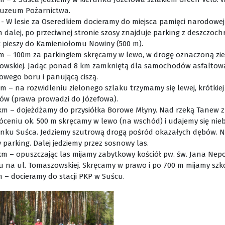
Muzeum Pożarnictwa.
 - W lesie za Oseredkiem docieramy do miejsca pamięci narodowe
m dalej, po przeciwnej stronie szosy znajduje parking z deszczo
k pieszy do Kamieniołomu Nowiny (500 m).
km – 100m za parkingiem skręcamy w lewo, w drogę oznaczoną zi
fowskiej. Jadąc ponad 8 km zamkniętą dla samochodów asfaltow
owego boru i panującą ciszą.
km – na rozwidleniu zielonego szlaku trzymamy się lewej, krótki
ów (prawa prowadzi do Józefowa).
 km – dojeżdżamy do przysiółka Borowe Młyny. Nad rzeką Tanew z
óceniu ok. 500 m skręcamy w lewo (na wschód) i udajemy się ni
unku Suśca. Jedziemy szutrową drogą pośród okazałych dębów. N
 parking. Dalej jedziemy przez sosnowy las.
 km – opuszczając las mijamy zabytkowy kościół pw. św. Jana Ne
u na ul. Tomaszowskiej. Skręcamy w prawo i po 700 m mijamy szk
 – docieramy do stacji PKP w Suścu.