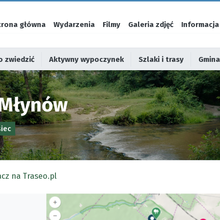
trona główna
Wydarzenia
Filmy
Galeria zdjęć
Informacja
 zwiedzić
Aktywny wypoczynek
Szlaki i trasy
Gmina
 Młynów
iec
cz na Traseo.pl