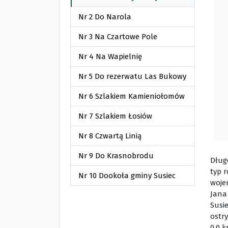
Nr 2 Do Narola
Nr 3 Na Czartowe Pole
Nr 4 Na Wapielnię
Nr 5 Do rezerwatu Las Bukowy
Nr 6 Szlakiem Kamieniołomów
Nr 7 Szlakiem Łosiów
Nr 8 Czwartą Linią
Nr 9 Do Krasnobrodu
Długo
typ 
Nr 10 Dookoła gminy Susiec
woje
Jana
Susie
ostry
0,0 k