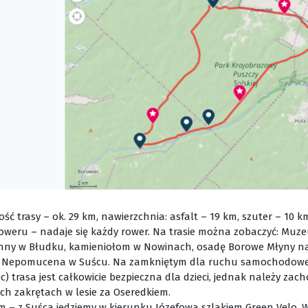
ść trasy – ok. 29 km, nawierzchnia: asfalt – 19 km, szuter – 10 k
roweru – nadaje się każdy rower. Na trasie można zobaczyć: Mu
nny w Błudku, kamieniołom w Nowinach, osadę Borowe Młyny nad
 Nepomucena w Suścu. Na zamkniętym dla ruchu samochodoweg
c) trasa jest całkowicie bezpieczna dla dzieci, jednak należy za
ch zakrętach w lesie za Oseredkiem.
m – z Suśca jedziemy w kierunku Józefowa szlakiem Green Velo. W