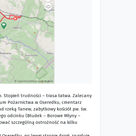
m. Stopień trudności – trasa łatwa. Zalecany
zeum Pożarnictwa w Oseredku, cmentarz
 rzeką Tanew, zabytkowy kościół pw. św.
o odcinku (Błudek – Borowe Młyny –
chować szczególną ostrożność na kilku
 Oseredku, po lewej stronie drogi, znajduje