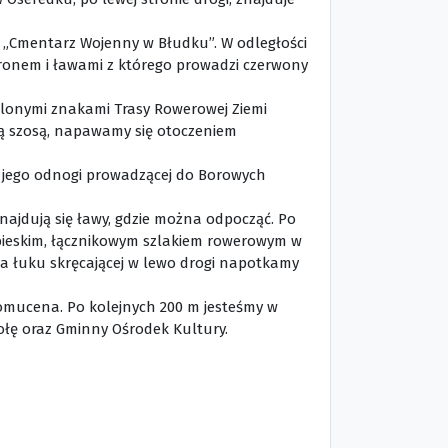
j „Cmentarz Wojenny w Błudku”. W odległości
chronem i ławami z którego prowadzi czerwony
elonymi znakami Trasy Rowerowej Ziemi
ą szosą, napawamy się otoczeniem
ej jego odnogi prowadzącej do Borowych
najdują się
ławy, gdzie można odpocząć. Po
ebieskim, łącznikowym szlakiem rowerowym w
a łuku skręcającej w lewo drogi napotkamy
pomucena. Po kolejnych 200 m jesteśmy w
ołę oraz Gminny Ośrodek Kultury.